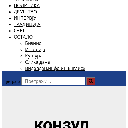
ПОЛИТИКА
ДРУШТВО
ИНТЕРВЈУ
ТРАДИЦИЈА
СВЕТ
ОСТАЛО
Бизнис
Историја
Култура
Слика дана
Видовдан.инфо ин Енглисх
Претрага
конзул.