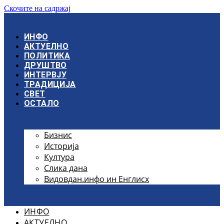
Скочите на садржај
ИНФО
АКТУЕЛНО
ПОЛИТИКА
ДРУШТВО
ИНТЕРВЈУ
ТРАДИЦИЈА
СВЕТ
ОСТАЛО
Бизнис
Историја
Култура
Слика дана
Видовдан.инфо ин Енглисх
ИНФО
АКТУЕЛНО