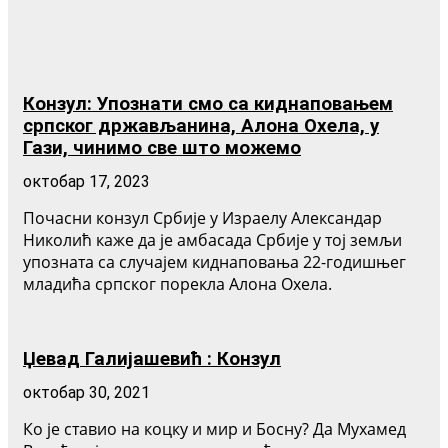
Конзул: Упознати смо са киднаповањем
српског држављанина, Алона Охела, у
Гази, чинимо све што можемо
октобар 17, 2023
Почасни конзул Србије у Израелу Александар
Николић каже да је амбасада Србије у тој земљи
упозната са случајем киднаповања 22-годишњег
младића српског порекла Алона Охела.
Џевад Галијашевић : Конзул
октобар 30, 2021
Ко је ставио на коцку и мир и Босну? Да Мухамед