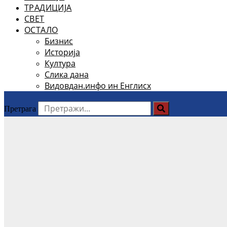
ТРАДИЦИЈА
СВЕТ
ОСТАЛО
Бизнис
Историја
Култура
Слика дана
Видовдан.инфо ин Енглисх
Претрага