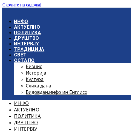
Скочите на садржај
ИНФО
АКТУЕЛНО
ПОЛИТИКА
ДРУШТВО
ИНТЕРВЈУ
ТРАДИЦИЈА
СВЕТ
ОСТАЛО
Бизнис
Историја
Култура
Слика дана
Видовдан.инфо ин Енглисх
ИНФО
АКТУЕЛНО
ПОЛИТИКА
ДРУШТВО
ИНТЕРВЈУ