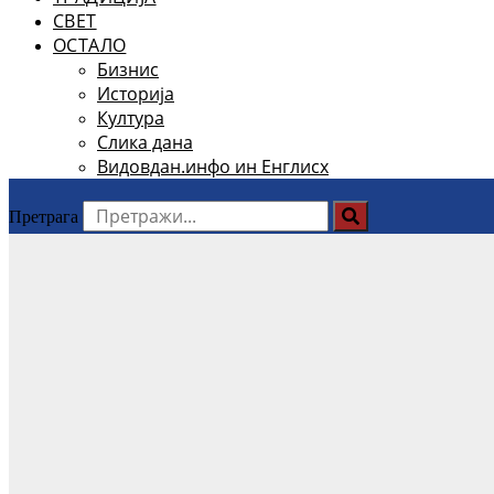
СВЕТ
ОСТАЛО
Бизнис
Историја
Култура
Слика дана
Видовдан.инфо ин Енглисх
Претрага