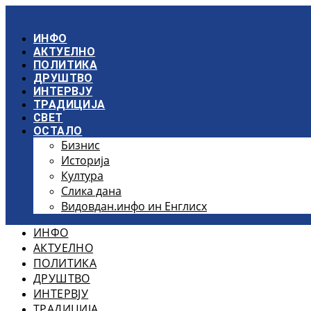
Скочите
на
садржај
ИНФО
АКТУЕЛНО
ПОЛИТИКА
ДРУШТВО
ИНТЕРВЈУ
ТРАДИЦИЈА
СВЕТ
ОСТАЛО
Бизнис
Историја
Култура
Слика дана
Видовдан.инфо ин Енглисх
ИНФО
АКТУЕЛНО
ПОЛИТИКА
ДРУШТВО
ИНТЕРВЈУ
ТРАДИЦИЈА