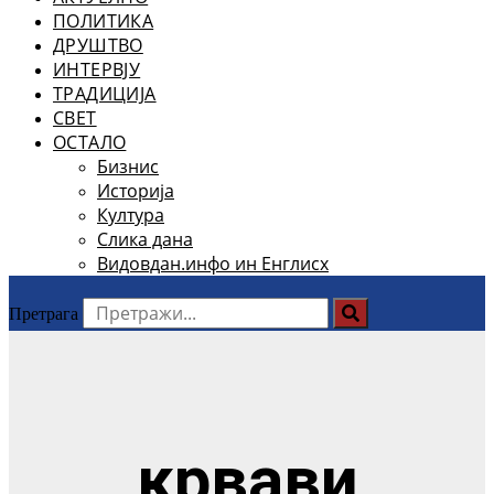
ПОЛИТИКА
ДРУШТВО
ИНТЕРВЈУ
ТРАДИЦИЈА
СВЕТ
ОСТАЛО
Бизнис
Историја
Култура
Слика дана
Видовдан.инфо ин Енглисх
Претрага
крвави