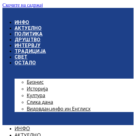
Скочите на садржај
ИНФО
АКТУЕЛНО
ПОЛИТИКА
ДРУШТВО
ИНТЕРВЈУ
ТРАДИЦИЈА
СВЕТ
ОСТАЛО
Бизнис
Историја
Култура
Слика дана
Видовдан.инфо ин Енглисх
ИНФО
АКТУЕЛНО