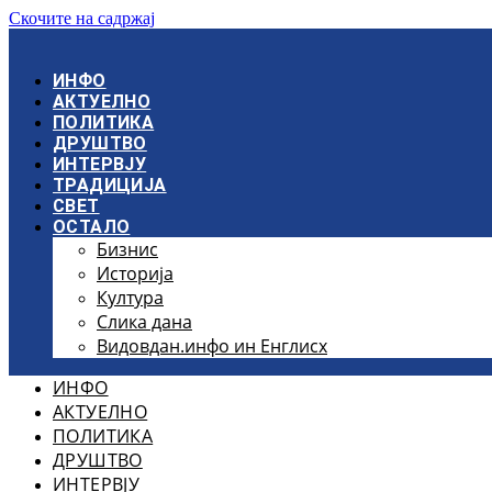
Скочите на садржај
ИНФО
АКТУЕЛНО
ПОЛИТИКА
ДРУШТВО
ИНТЕРВЈУ
ТРАДИЦИЈА
СВЕТ
ОСТАЛО
Бизнис
Историја
Култура
Слика дана
Видовдан.инфо ин Енглисх
ИНФО
АКТУЕЛНО
ПОЛИТИКА
ДРУШТВО
ИНТЕРВЈУ