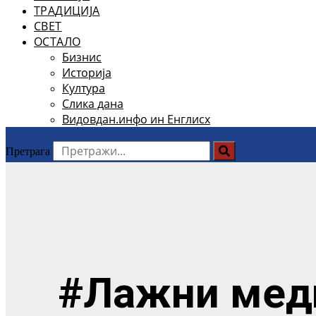
ТРАДИЦИЈА
СВЕТ
ОСТАЛО
Бизнис
Историја
Култура
Слика дана
Видовдан.инфо ин Енглисх
Претрага
#Лажни меди