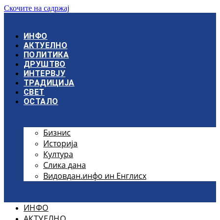
Скочите на садржај
ИНФО
АКТУЕЛНО
ПОЛИТИКА
ДРУШТВО
ИНТЕРВЈУ
ТРАДИЦИЈА
СВЕТ
ОСТАЛО
Бизнис
Историја
Култура
Слика дана
Видовдан.инфо ин Енглисх
ИНФО
АКТУЕЛНО