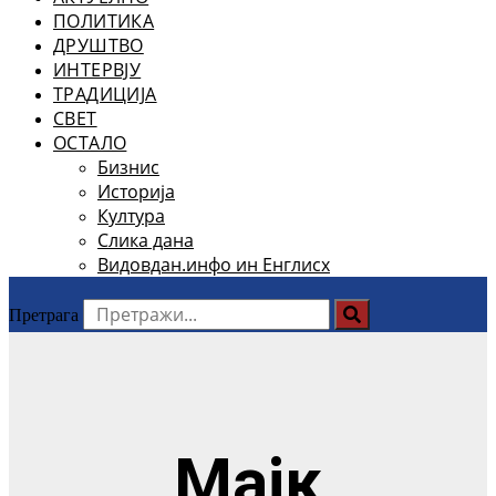
ПОЛИТИКА
ДРУШТВО
ИНТЕРВЈУ
ТРАДИЦИЈА
СВЕТ
ОСТАЛО
Бизнис
Историја
Култура
Слика дана
Видовдан.инфо ин Енглисх
Претрага
Мајк