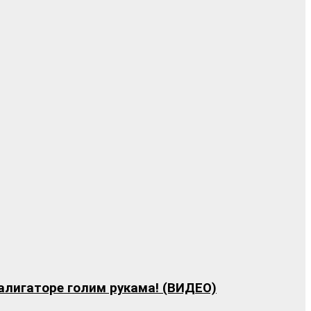
алигаторе голим рукама! (ВИДЕО)