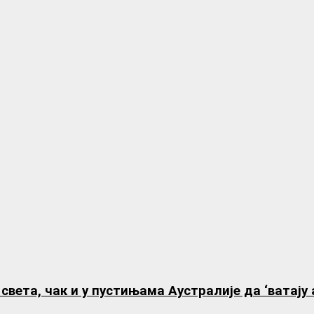
ета, чак и у пустињама Аустралије да ‘ватају 