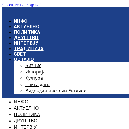
Скочите на садржај
ИНФО
АКТУЕЛНО
ПОЛИТИКА
ДРУШТВО
ИНТЕРВЈУ
ТРАДИЦИЈА
СВЕТ
ОСТАЛО
Бизнис
Историја
Култура
Слика дана
Видовдан.инфо ин Енглисх
ИНФО
АКТУЕЛНО
ПОЛИТИКА
ДРУШТВО
ИНТЕРВЈУ