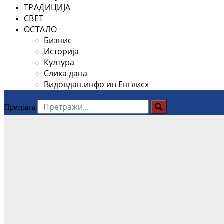
ТРАДИЦИЈА
СВЕТ
ОСТАЛО
Бизнис
Историја
Култура
Слика дана
Видовдан.инфо ин Енглисх
Претрага