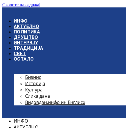
Скочите на садржај
ИНФО
АКТУЕЛНО
ПОЛИТИКА
ДРУШТВО
ИНТЕРВЈУ
ТРАДИЦИЈА
СВЕТ
ОСТАЛО
Бизнис
Историја
Култура
Слика дана
Видовдан.инфо ин Енглисх
ИНФО
АКТУЕЛНО