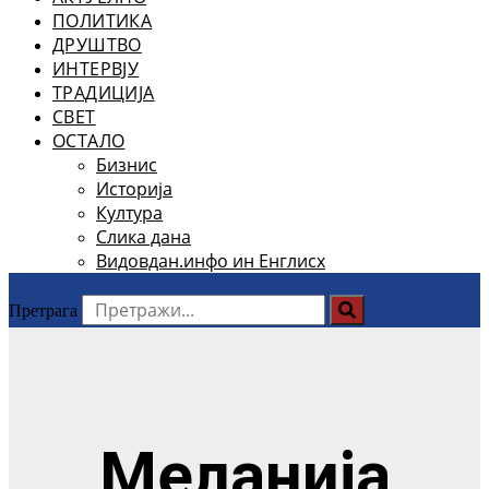
ПОЛИТИКА
ДРУШТВО
ИНТЕРВЈУ
ТРАДИЦИЈА
СВЕТ
ОСТАЛО
Бизнис
Историја
Култура
Слика дана
Видовдан.инфо ин Енглисх
Претрага
Меланија