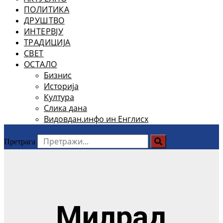
ПОЛИТИКА
ДРУШТВО
ИНТЕРВЈУ
ТРАДИЦИЈА
СВЕТ
ОСТАЛО
Бизнис
Историја
Култура
Слика дана
Видовдан.инфо ин Енглисх
Претрага
Милрад