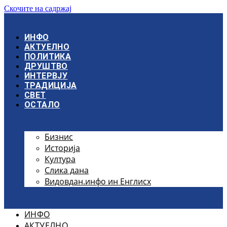
Скочите на садржај
ИНФО
АКТУЕЛНО
ПОЛИТИКА
ДРУШТВО
ИНТЕРВЈУ
ТРАДИЦИЈА
СВЕТ
ОСТАЛО
Бизнис
Историја
Култура
Слика дана
Видовдан.инфо ин Енглисх
ИНФО
АКТУЕЛНО