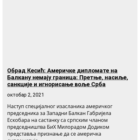
Обрад Кесић: Америчке дипломате на
Балкану немају граница: Претње, насиље,
санкције и игнорисање воље Срба
октобар 2, 2021
Наступ специјалног изасланика америчког
председника за Западни Балкан Габријела
Ескобара на састанку са српским чланом
председништва БиХ Милорадом Додиком
представља признање да се америчка