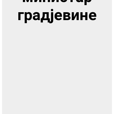
градјевине