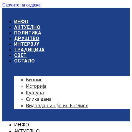
Скочите на садржај
ИНФО
АКТУЕЛНО
ПОЛИТИКА
ДРУШТВО
ИНТЕРВЈУ
ТРАДИЦИЈА
СВЕТ
ОСТАЛО
Бизнис
Историја
Култура
Слика дана
Видовдан.инфо ин Енглисх
ИНФО
АКТУЕЛНО