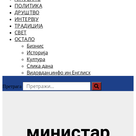
ПОЛИТИКА
ДРУШТВО
ИНТЕРВЈУ
ТРАДИЦИЈА
СВЕТ
ОСТАЛО
Бизнис
Историја
Култура
Слика дана
Видовдан.инфо ин Енглисх
Претрага
министар