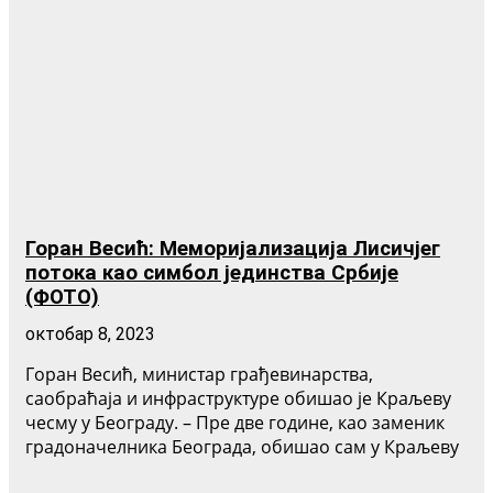
Горан Весић: Меморијализација Лисичјег
потока као симбол јединства Србије
(ФОТО)
октобар 8, 2023
Горан Весић, министар грађевинарства,
саобраћаја и инфраструктуре обишао је Краљеву
чесму у Београду. – Пре две године, као заменик
градоначелника Београда, обишао сам у Краљеву