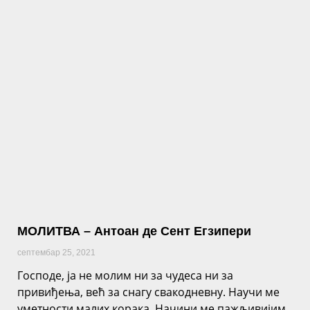
МОЛИТВА – Антоан де Сент Егзипери
септембар 25, 2021
Господе, ја не молим ни за чудеса ни за
привиђења, већ за снагу свакодневну. Научи ме
уметности малих корака. Начини ме пажљивијим