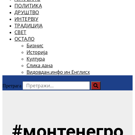
ПОЛИТИКА
ДРУШТВО
ИНТЕРВЈУ
ТРАДИЦИЈА
СВЕТ
ОСТАЛО
Бизнис
Историја
Култура
Слика дана
Видовдан.инфо ин Енглисх
Претрага
#монтенегро