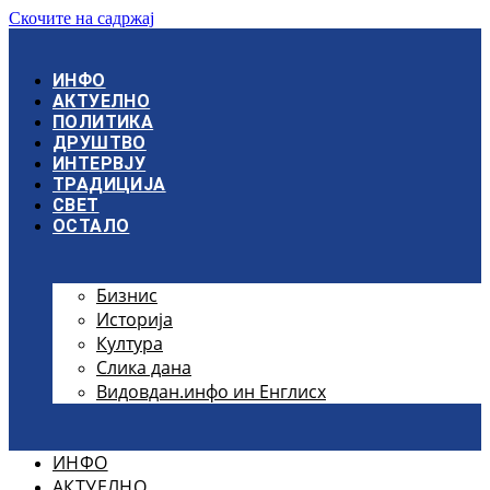
Скочите на садржај
ИНФО
АКТУЕЛНО
ПОЛИТИКА
ДРУШТВО
ИНТЕРВЈУ
ТРАДИЦИЈА
СВЕТ
ОСТАЛО
Бизнис
Историја
Култура
Слика дана
Видовдан.инфо ин Енглисх
ИНФО
АКТУЕЛНО