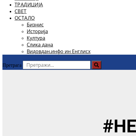
ТРАДИЦИЈА
СВЕТ
ОСТАЛО
Бизнис
Историја
Култура
Слика дана
Видовдан.инфо ин Енглисх
Претрага
#НЕ