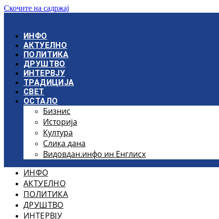
Скочите на садржај
ИНФО
АКТУЕЛНО
ПОЛИТИКА
ДРУШТВО
ИНТЕРВЈУ
ТРАДИЦИЈА
СВЕТ
ОСТАЛО
Бизнис
Историја
Култура
Слика дана
Видовдан.инфо ин Енглисх
ИНФО
АКТУЕЛНО
ПОЛИТИКА
ДРУШТВО
ИНТЕРВЈУ