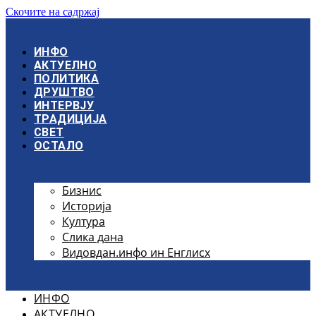
Скочите на садржај
ИНФО
АКТУЕЛНО
ПОЛИТИКА
ДРУШТВО
ИНТЕРВЈУ
ТРАДИЦИЈА
СВЕТ
ОСТАЛО
Бизнис
Историја
Култура
Слика дана
Видовдан.инфо ин Енглисх
ИНФО
АКТУЕЛНО