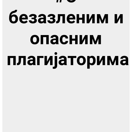
безазленим и
опасним
плагијаторима