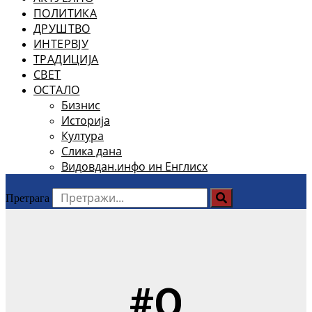
ПОЛИТИКА
ДРУШТВО
ИНТЕРВЈУ
ТРАДИЦИЈА
СВЕТ
ОСТАЛО
Бизнис
Историја
Култура
Слика дана
Видовдан.инфо ин Енглисх
Претрага
#О