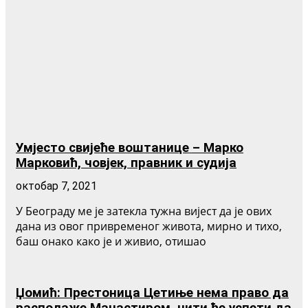
Умјесто свијеће воштанице – Марко
Марковић, човјек, правник и судија
октобар 7, 2021
У Београду ме је затекла тужна вијест да је ових
дана из овог привременог живота, мирно и тихо,
баш онако како је и живио, отишао
Џомић: Престоница Цетиње нема право да