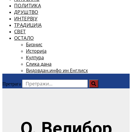
ПОЛИТИКА
ДРУШТВО
ИНТЕРВЈУ
ТРАДИЦИЈА
СВЕТ
ОСТАЛО
Бизнис
Историја
Култура
Слика дана
Видовдан.инфо ин Енглисх
Претрага
О. Велибор