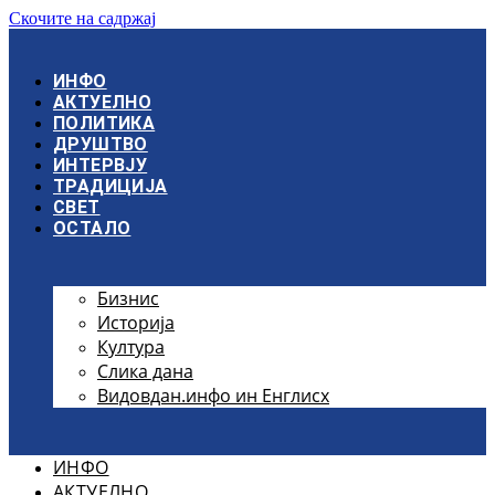
Скочите на садржај
ИНФО
АКТУЕЛНО
ПОЛИТИКА
ДРУШТВО
ИНТЕРВЈУ
ТРАДИЦИЈА
СВЕТ
ОСТАЛО
Бизнис
Историја
Култура
Слика дана
Видовдан.инфо ин Енглисх
ИНФО
АКТУЕЛНО