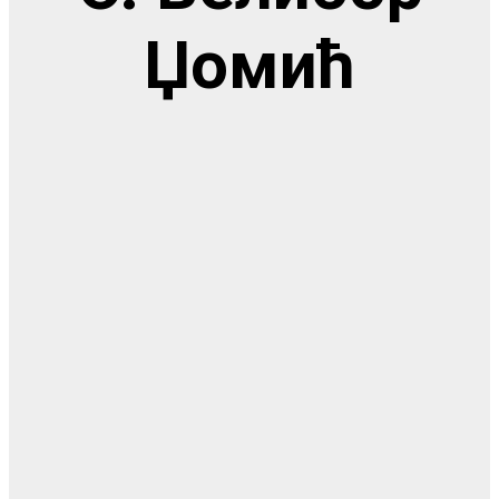
Џомић