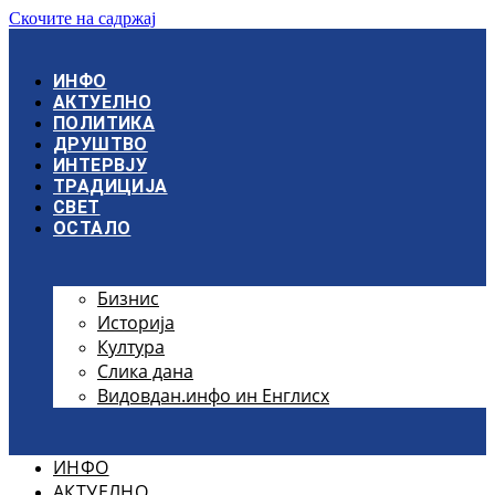
Скочите на садржај
ИНФО
АКТУЕЛНО
ПОЛИТИКА
ДРУШТВО
ИНТЕРВЈУ
ТРАДИЦИЈА
СВЕТ
ОСТАЛО
Бизнис
Историја
Култура
Слика дана
Видовдан.инфо ин Енглисх
ИНФО
АКТУЕЛНО