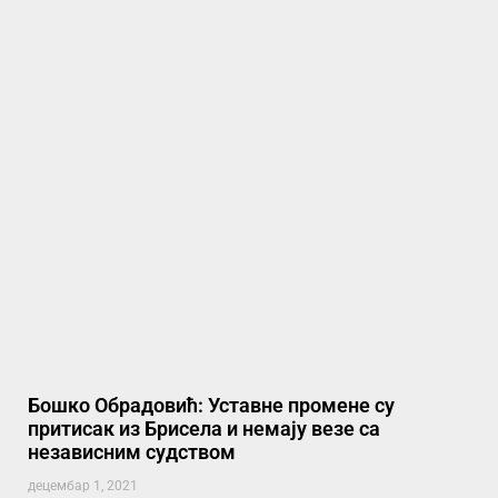
Бошко Обрадовић: Уставне промене су
притисак из Брисела и немају везе са
независним судством
децембар 1, 2021