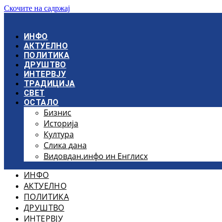
Скочите на садржај
ИНФО
АКТУЕЛНО
ПОЛИТИКА
ДРУШТВО
ИНТЕРВЈУ
ТРАДИЦИЈА
СВЕТ
ОСТАЛО
Бизнис
Историја
Култура
Слика дана
Видовдан.инфо ин Енглисх
ИНФО
АКТУЕЛНО
ПОЛИТИКА
ДРУШТВО
ИНТЕРВЈУ