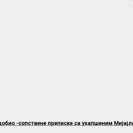
добио -сопствене преписке са ухапшеним Мијај