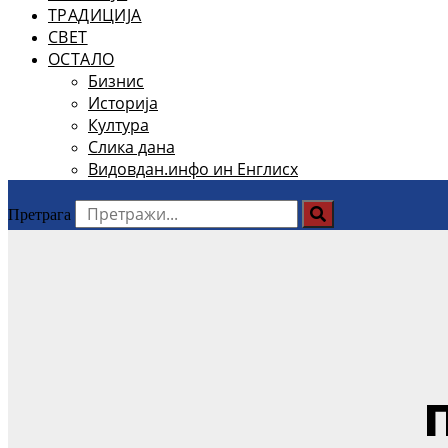
ТРАДИЦИЈА
СВЕТ
ОСТАЛО
Бизнис
Историја
Култура
Слика дана
Видовдан.инфо ин Енглисх
Претрага