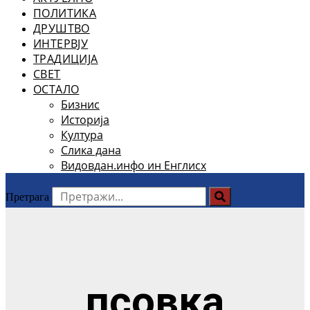
ПОЛИТИКА
ДРУШТВО
ИНТЕРВЈУ
ТРАДИЦИЈА
СВЕТ
ОСТАЛО
Бизнис
Историја
Култура
Слика дана
Видовдан.инфо ин Енглисх
Претрага
псовка