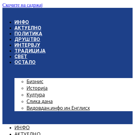
Скочите на садржај
ИНФО
АКТУЕЛНО
ПОЛИТИКА
ДРУШТВО
ИНТЕРВЈУ
ТРАДИЦИЈА
СВЕТ
ОСТАЛО
Бизнис
Историја
Култура
Слика дана
Видовдан.инфо ин Енглисх
ИНФО
АКТУЕЛНО