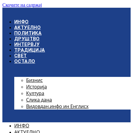
Скочите на садржај
ИНФО
АКТУЕЛНО
ПОЛИТИКА
ДРУШТВО
ИНТЕРВЈУ
ТРАДИЦИЈА
СВЕТ
ОСТАЛО
Бизнис
Историја
Култура
Слика дана
Видовдан.инфо ин Енглисх
ИНФО
АКТУЕЛНО