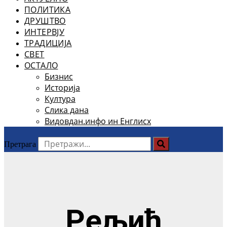
ПОЛИТИКА
ДРУШТВО
ИНТЕРВЈУ
ТРАДИЦИЈА
СВЕТ
ОСТАЛО
Бизнис
Историја
Култура
Слика дана
Видовдан.инфо ин Енглисх
Претрага
Рељић