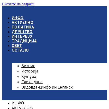
Скочите на садржај
ИНФО
АКТУЕЛНО
ПОЛИТИКА
ДРУШТВО
ИНТЕРВЈУ
ТРАДИЦИЈА
СВЕТ
ОСТАЛО
Бизнис
Историја
Култура
Слика дана
Видовдан.инфо ин Енглисх
ИНФО
АКТУЕЛНО