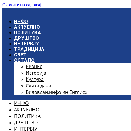
Скочите на садржај
ИНФО
АКТУЕЛНО
ПОЛИТИКА
ДРУШТВО
ИНТЕРВЈУ
ТРАДИЦИЈА
СВЕТ
ОСТАЛО
Бизнис
Историја
Култура
Слика дана
Видовдан.инфо ин Енглисх
ИНФО
АКТУЕЛНО
ПОЛИТИКА
ДРУШТВО
ИНТЕРВЈУ