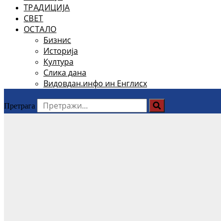
ТРАДИЦИЈА
СВЕТ
ОСТАЛО
Бизнис
Историја
Култура
Слика дана
Видовдан.инфо ин Енглисх
Претрага