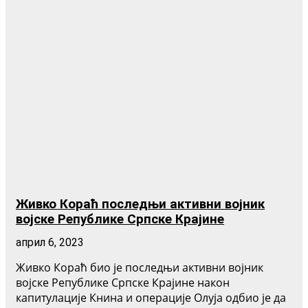
Живко Кораћ последњи активни војник
војске Републике Српске Крајине
април 6, 2023
Живко Кораћ био је последњи активни војник
војске Републике Српске Крајине након
капитулације Книна и операције Олуја одбио је да