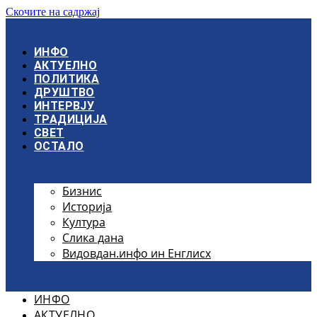
Скочите на садржај
ИНФО
АКТУЕЛНО
ПОЛИТИКА
ДРУШТВО
ИНТЕРВЈУ
ТРАДИЦИЈА
СВЕТ
ОСТАЛО
Бизнис
Историја
Култура
Слика дана
Видовдан.инфо ин Енглисх
ИНФО
АКТУЕЛНО