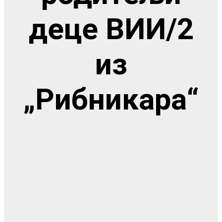
деце ВИИ/2
из
„Рибникара“