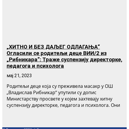
„ХИТНО И БЕЗ ДАЉЕГ ОДЛАГАЊА“
Огласили се родитељи деце ВИИ/2 из
„Рибникара“: Траже суспензију директорке,
педагога и психолога
мај 21, 2023
Родитељи деце која су преживела масакр у ОШ
„Владислав Рибникар“ упутили су допис
Министарству просвете у којем захтевају хитну
суспензију директорке, педагога и психолога. Они