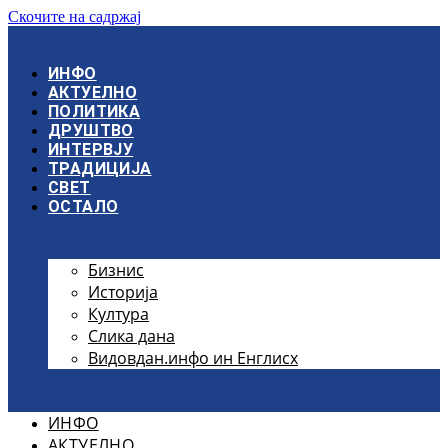
Скочите на садржај
ИНФО
АКТУЕЛНО
ПОЛИТИКА
ДРУШТВО
ИНТЕРВЈУ
ТРАДИЦИЈА
СВЕТ
ОСТАЛО
Бизнис
Историја
Култура
Слика дана
Видовдан.инфо ин Енглисх
ИНФО
АКТУЕЛНО