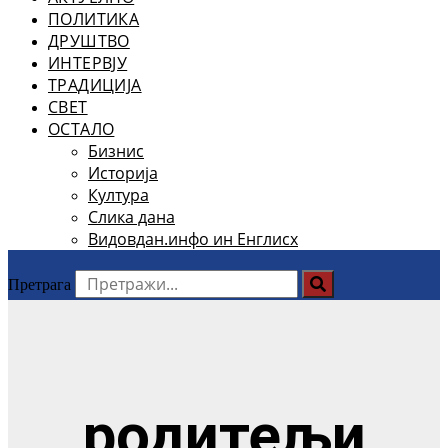
ПОЛИТИКА
ДРУШТВО
ИНТЕРВЈУ
ТРАДИЦИЈА
СВЕТ
ОСТАЛО
Бизнис
Историја
Култура
Слика дана
Видовдан.инфо ин Енглисх
Претрага
родитељи