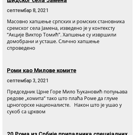
шидског села Јамена
септембар 8, 2021
Масовно хапшење српских и ромских становника
сремског села Јамена, изведено је у контексту
“Акције Виктор Томић”. Хапшење су извршили
домобрани и усташе. Слично хапшење
спроведено
Роми као Милове комите
септембар 3, 2021
Председник Црне Горе Мило Ђукановић попуњава
редове „комита“ тако што плаћа Роме да глуме
црногорске националисте. Након што је ушао у
сукоб са црквом
20 Рома из Србије припадника специјалних