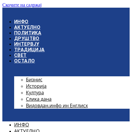
Скочите на садржај
ИНФО
АКТУЕЛНО
ПОЛИТИКА
ДРУШТВО
ИНТЕРВЈУ
ТРАДИЦИЈА
СВЕТ
ОСТАЛО
Бизнис
Историја
Култура
Слика дана
Видовдан.инфо ин Енглисх
ИНФО
АКТУЕЛНО