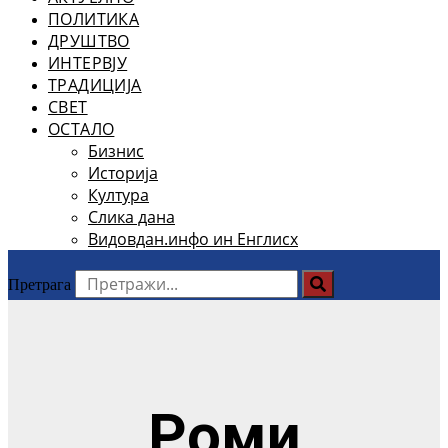
ПОЛИТИКА
ДРУШТВО
ИНТЕРВЈУ
ТРАДИЦИЈА
СВЕТ
ОСТАЛО
Бизнис
Историја
Култура
Слика дана
Видовдан.инфо ин Енглисх
Претрага
Роми