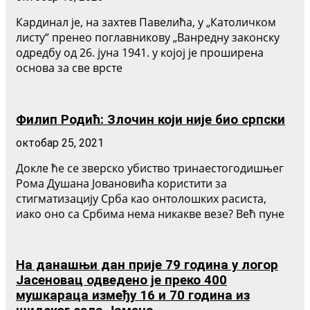
Кардинал је, на захтев Павелића, у „Католичком
листу“ пренео поглавникову „Ванредну законску
одредбу од 26. јуна 1941. у којој је проширена
основа за све врсте
Филип Родић: Злочин који није био српски
октобар 25, 2021
Докле ће се зверско убиство тринаестогодишњег
Рома Душана Јовановића користити за
стигматизацију Срба као онтолошких расиста,
иако оно са Србима нема никакве везе? Већ пуне
На данашњи дан прије 79 година у логор
Јасеновац одведено је преко 400
мушкараца између 16 и 70 година из