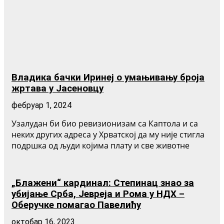
Владика бачки Иринеј о умањивању броја
жртава у Јасеновцу
фебруар 1, 2024
Узалудан би био ревизионизам са Каптола и са
неких других адреса у Хрватској да му није стигла
подршка од људи којима плату и све животне
„Блажени“ кардинал: Степинац знао за
убијање Срба, Јевреја и Рома у НДХ –
Оберучке помагао Павелићу
октобар 16, 2023