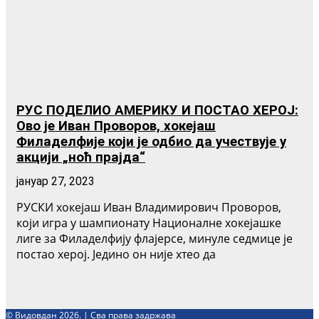
РУС ПОДЕЛИО АМЕРИКУ И ПОСТАО ХЕРОЈ:
Ово је Иван Проворов, хокејаш
Филаделфије који је одбио да учествује у
акцији „ноћ прајда“
јануар 27, 2023
РУСКИ хокејаш Иван Владимирович Проворов,
који игра у шампионату Националне хокејашке
лиге за Филаделфију флајерсе, минуле седмице је
постао херој. Једино он није хтео да
© Видовдан 2026. | Сва права задржава