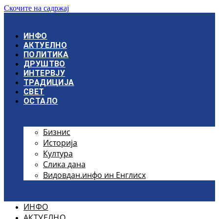
Скочите на садржај
ИНФО
АКТУЕЛНО
ПОЛИТИКА
ДРУШТВО
ИНТЕРВЈУ
ТРАДИЦИЈА
СВЕТ
ОСТАЛО
Бизнис
Историја
Култура
Слика дана
Видовдан.инфо ин Енглисх
ИНФО
АКТУЕЛНО