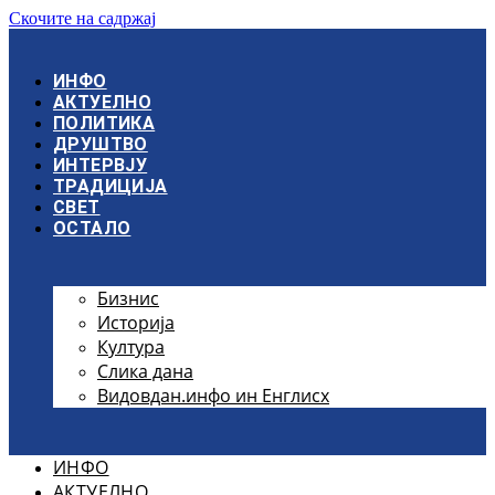
Скочите на садржај
ИНФО
АКТУЕЛНО
ПОЛИТИКА
ДРУШТВО
ИНТЕРВЈУ
ТРАДИЦИЈА
СВЕТ
ОСТАЛО
Бизнис
Историја
Култура
Слика дана
Видовдан.инфо ин Енглисх
ИНФО
АКТУЕЛНО