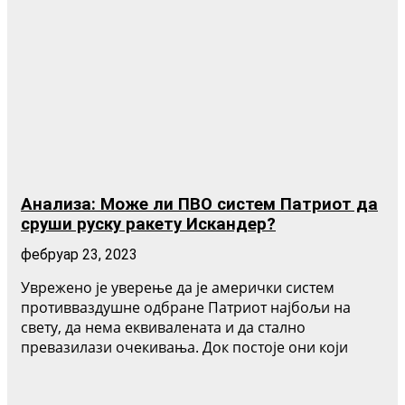
Анализа: Може ли ПВО систем Патриот да
сруши руску ракету Искандер?
фебруар 23, 2023
Уврежено је уверење да је амерички систем
противваздушне одбране Патриот најбољи на
свету, да нема еквивалената и да стално
превазилази очекивања. Док постоје они који