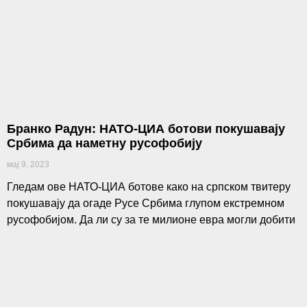
Бранко Радун: НАТО-ЦИА ботови покушавају
Србима да наметну русофобију
мај 9, 2023
Гледам ове НАТО-ЦИА ботове како на српском твитеру
покушавају да огаде Русе Србима глупом екстремном
русофобијом. Да ли су за те милионе евра могли добити