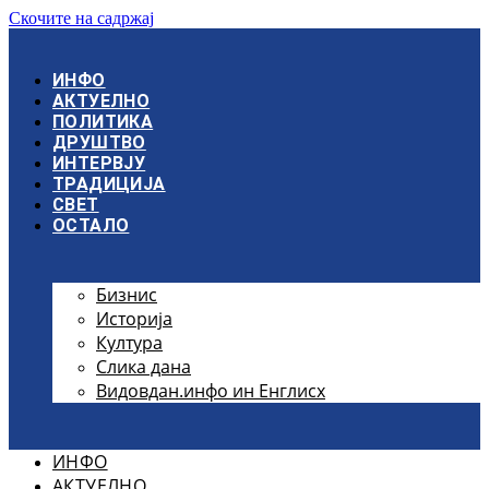
Скочите на садржај
ИНФО
АКТУЕЛНО
ПОЛИТИКА
ДРУШТВО
ИНТЕРВЈУ
ТРАДИЦИЈА
СВЕТ
ОСТАЛО
Бизнис
Историја
Култура
Слика дана
Видовдан.инфо ин Енглисх
ИНФО
АКТУЕЛНО