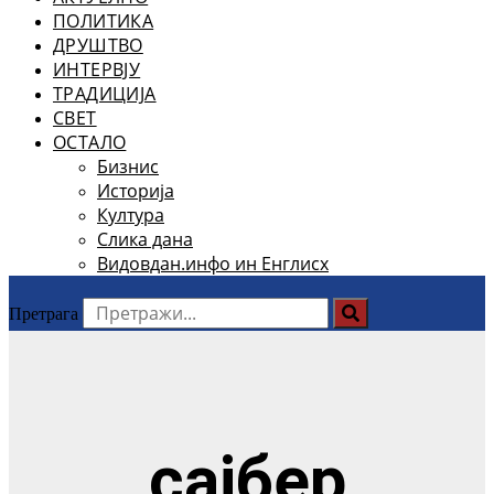
ПОЛИТИКА
ДРУШТВО
ИНТЕРВЈУ
ТРАДИЦИЈА
СВЕТ
ОСТАЛО
Бизнис
Историја
Култура
Слика дана
Видовдан.инфо ин Енглисх
Претрага
сајбер