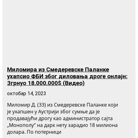
Миломира из Смедеревске Паланке
ухапсио ФБИ због диловања дроге онлајн:
Згрнуо 18.000.000$ (Видео)
октобар 14, 2023
Миломир Д. (33) из Смедеревске Паланке који
је ухапшен у Аустрији због сумње да је
продавајући дрогу као администратор сајта
„Монополy“ на дарк нету зарадио 18 милиона
долара. По потерници