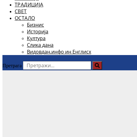
ТРАДИЦИЈА
СВЕТ
ОСТАЛО
Бизнис
Историја
Култура
Слика дана
Видовдан.инфо ин Енглисх
Претрага