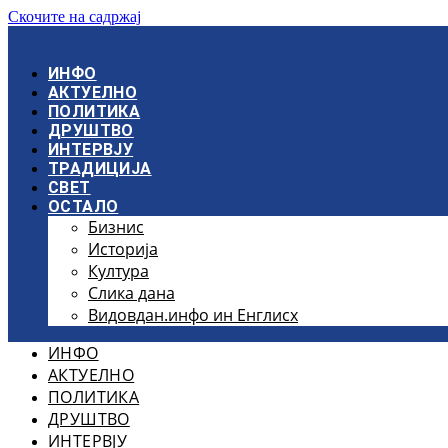
Скочите на садржај
ИНФО
АКТУЕЛНО
ПОЛИТИКА
ДРУШТВО
ИНТЕРВЈУ
ТРАДИЦИЈА
СВЕТ
ОСТАЛО
Бизнис
Историја
Култура
Слика дана
Видовдан.инфо ин Енглисх
ИНФО
АКТУЕЛНО
ПОЛИТИКА
ДРУШТВО
ИНТЕРВЈУ