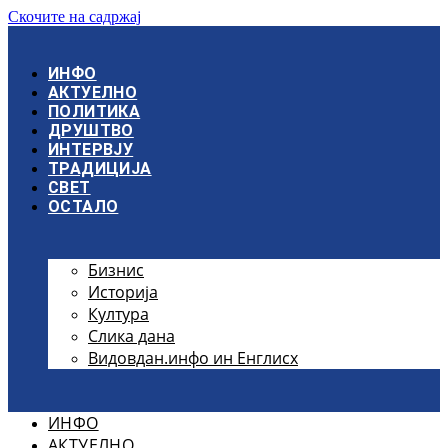
Скочите на садржај
ИНФО
АКТУЕЛНО
ПОЛИТИКА
ДРУШТВО
ИНТЕРВЈУ
ТРАДИЦИЈА
СВЕТ
ОСТАЛО
Бизнис
Историја
Култура
Слика дана
Видовдан.инфо ин Енглисх
ИНФО
АКТУЕЛНО