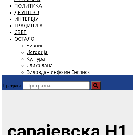
ПОЛИТИКА
ДРУШТВО
ИНТЕРВЈУ
ТРАДИЦИЈА
СВЕТ
ОСТАЛО
Бизнис
Историја
Култура
Слика дана
Видовдан.инфо ин Енглисх
Претрага
сарајевска Н1