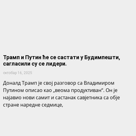
Трамп и Путин ће се састати у Будимпешти,
сагласили су се лидери.
октобар 16, 2025
Доналд Трамп је свој разговор са Владимиром
Путином описао као „веома продуктиван“. Он је
најавио нови самит и састанак савјетника са обје
стране наредне седмице,