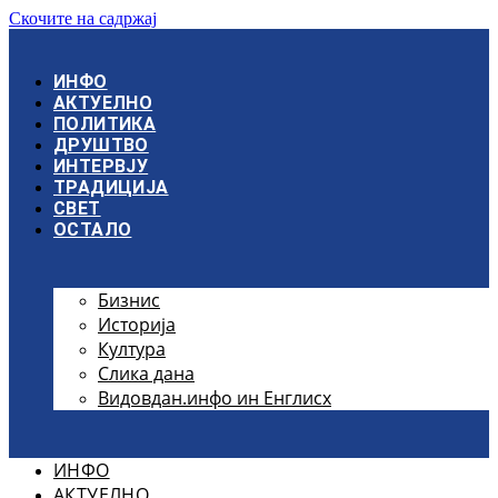
Скочите на садржај
ИНФО
АКТУЕЛНО
ПОЛИТИКА
ДРУШТВО
ИНТЕРВЈУ
ТРАДИЦИЈА
СВЕТ
ОСТАЛО
Бизнис
Историја
Култура
Слика дана
Видовдан.инфо ин Енглисх
ИНФО
АКТУЕЛНО