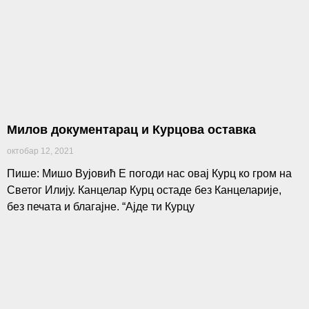
Милов документарац и Курцова оставка
октобар 12, 2021
Пише: Мишо Вујовић Е погоди нас овај Курц ко гром на
Светог Илију. Канцелар Курц остаде без Канцеларије,
без печата и благајне. “Ајде ти Курцу