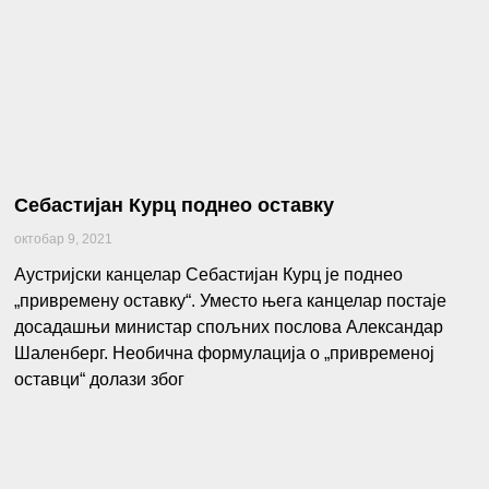
Себастијан Курц поднео оставку
октобар 9, 2021
Аустријски канцелар Себастијан Курц је поднео
„привремену оставку“. Уместо њега канцелар постаје
досадашњи министар спољних послова Александар
Шаленберг. Необична формулација о „привременој
оставци“ долази због