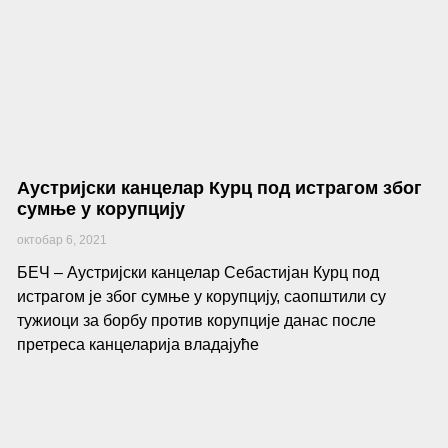
Аустријски канцелар Курц под истрагом због
сумње у корупцију
октобар 6, 2021
БЕЧ – Аустријски канцелар Себастијан Курц под
истрагом је због сумње у корупцију, саопштили су
тужиоци за борбу против корупције данас после
претреса канцеларија владајуће