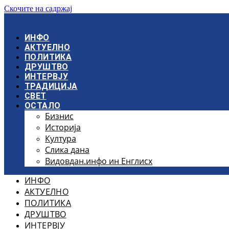
Скочите на садржај
ИНФО
АКТУЕЛНО
ПОЛИТИКА
ДРУШТВО
ИНТЕРВЈУ
ТРАДИЦИЈА
СВЕТ
ОСТАЛО
Бизнис
Историја
Култура
Слика дана
Видовдан.инфо ин Енглисх
ИНФО
АКТУЕЛНО
ПОЛИТИКА
ДРУШТВО
ИНТЕРВЈУ