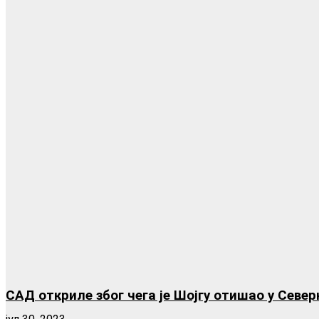
САД откриле због чега је Шојгу отишао у Север