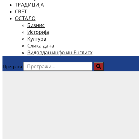
ТРАДИЦИЈА
СВЕТ
ОСТАЛО
Бизнис
Историја
Култура
Слика дана
Видовдан.инфо ин Енглисх
Претрага