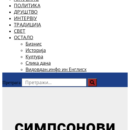
ПОЛИТИКА
ДРУШТВО
ИНТЕРВЈУ
ТРАДИЦИЈА
СВЕТ
ОСТАЛО
Бизнис
Историја
Култура
Слика дана
Видовдан.инфо ин Енглисх
Претрага
симпсонови