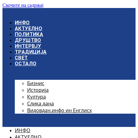
Скочите на садржај
ИНФО
АКТУЕЛНО
ПОЛИТИКА
ДРУШТВО
ИНТЕРВЈУ
ТРАДИЦИЈА
СВЕТ
ОСТАЛО
Бизнис
Историја
Култура
Слика дана
Видовдан.инфо ин Енглисх
ИНФО
АКТУЕЛНО