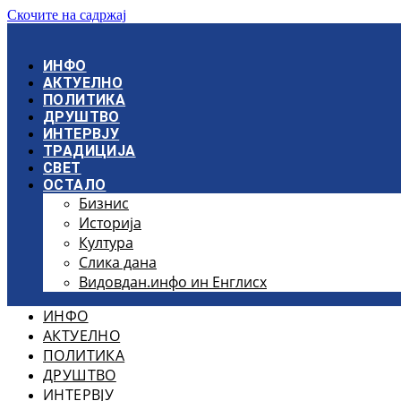
Скочите на садржај
ИНФО
АКТУЕЛНО
ПОЛИТИКА
ДРУШТВО
ИНТЕРВЈУ
ТРАДИЦИЈА
СВЕТ
ОСТАЛО
Бизнис
Историја
Култура
Слика дана
Видовдан.инфо ин Енглисх
ИНФО
АКТУЕЛНО
ПОЛИТИКА
ДРУШТВО
ИНТЕРВЈУ