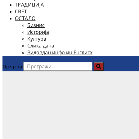
ТРАДИЦИЈА
СВЕТ
ОСТАЛО
Бизнис
Историја
Култура
Слика дана
Видовдан.инфо ин Енглисх
Претрага