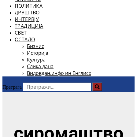
ПОЛИТИКА
ДРУШТВО
ИНТЕРВЈУ
ТРАДИЦИЈА
СВЕТ
ОСТАЛО
Бизнис
Историја
Култура
Слика дана
Видовдан.инфо ин Енглисх
Претрага
сиромаштво