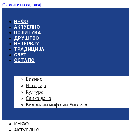
Скочите на садржај
ИНФО
АКТУЕЛНО
ПОЛИТИКА
ДРУШТВО
ИНТЕРВЈУ
ТРАДИЦИЈА
СВЕТ
ОСТАЛО
Бизнис
Историја
Култура
Слика дана
Видовдан.инфо ин Енглисх
ИНФО
АКТУЕЛНО