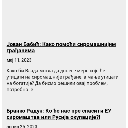
Јован Бабић: Како помоћи сиромашнијим
грађанима
мај 11, 2023
Како би Влада могла да донесе мере које ће
утицати на сиромашније грађане, а мање утицати
на богатије? Да бисмо решили овај проблем,
потребно је
Бранко Радун: Ко ће нас пре спасити ЕУ
сиромаштва или Русија окупације?!
април 25, 2023