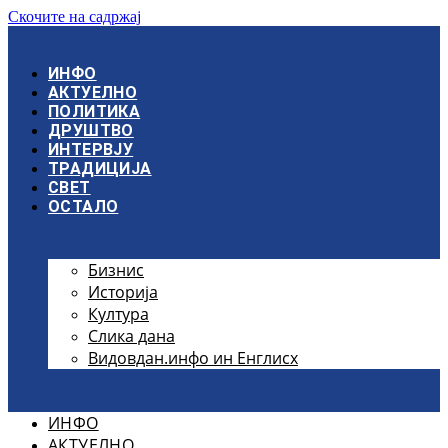
Скочите на садржај
ИНФО
АКТУЕЛНО
ПОЛИТИКА
ДРУШТВО
ИНТЕРВЈУ
ТРАДИЦИЈА
СВЕТ
ОСТАЛО
Бизнис
Историја
Култура
Слика дана
Видовдан.инфо ин Енглисх
ИНФО
АКТУЕЛНО