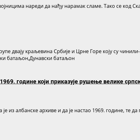
ојницима нареди да нађу нарамак сламе. Тако се код Ск
рупе двају краљевина Србије и Црне Горе коју су чинил
чки батаљон,Дунавски батаљон
969. године који приказује рушење велике српск
је из албанске архиве и да је настао 1969. године, те д