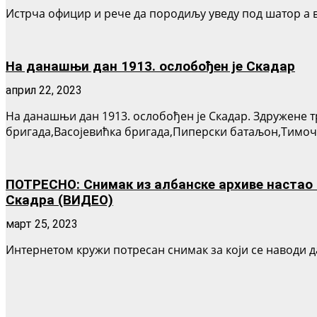
Истрча официр и рече да породиљу уведу под шатор а в
На данашњи дан 1913. ослобођен је Скадар
април 22, 2023
На данашњи дан 1913. ослобођен је Скадар. Здружене т
бригада,Васојевићка бригада,Пиперски батаљон,Тимо
ПОТРЕСНО: Снимак из албанске архиве настао 1
Скадра (ВИДЕО)
март 25, 2023
Интернетом кружи потресан снимак за који се наводи да 