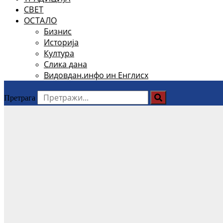
СВЕТ
ОСТАЛО
Бизнис
Историја
Култура
Слика дана
Видовдан.инфо ин Енглисх
Претрага