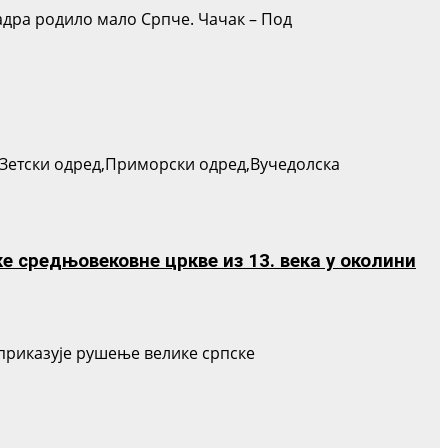
адра родило мало Српче. Чачак – Под
и-Зетски одред,Приморски одред,Вучедолска
е средњовековне цркве из 13. века у околини
а приказује рушење велике српске