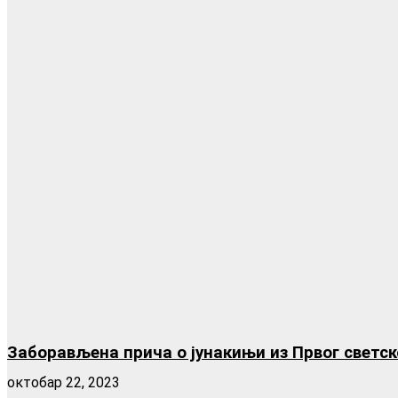
Заборављена прича о јунакињи из Првог светс
октобар 22, 2023