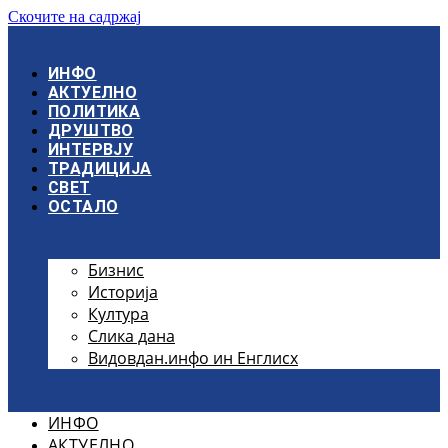
Скочите на садржај
ИНФО
АКТУЕЛНО
ПОЛИТИКА
ДРУШТВО
ИНТЕРВЈУ
ТРАДИЦИЈА
СВЕТ
ОСТАЛО
Бизнис
Историја
Култура
Слика дана
Видовдан.инфо ин Енглисх
ИНФО
АКТУЕЛНО