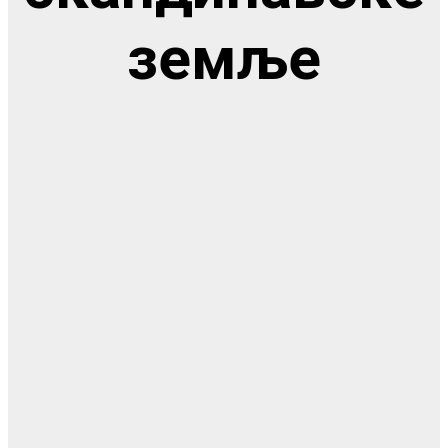
земље