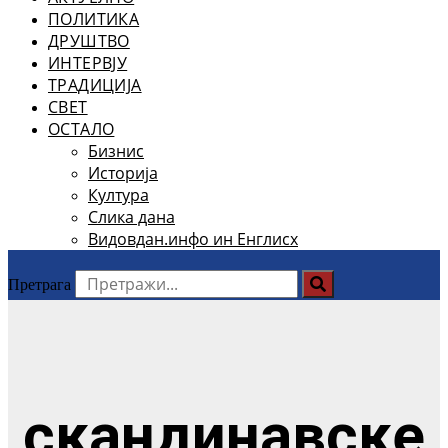
ПОЛИТИКА
ДРУШТВО
ИНТЕРВЈУ
ТРАДИЦИЈА
СВЕТ
ОСТАЛО
Бизнис
Историја
Култура
Слика дана
Видовдан.инфо ин Енглисх
Претрага
скандинавске