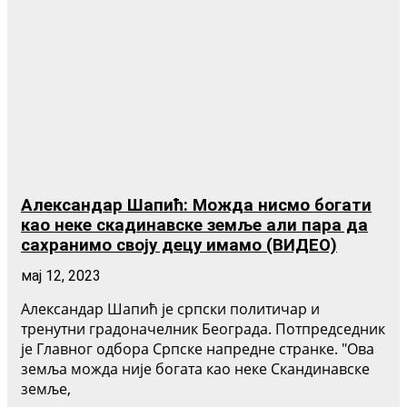
Александар Шапић: Можда нисмо богати
као неке скадинавске земље али пара да
сахранимо своју децу имамо (ВИДЕО)
мај 12, 2023
Александар Шапић је српски политичар и
тренутни градоначелник Београда. Потпредседник
је Главног одбора Српске напредне странке. "Ова
земља можда није богата као неке Скандинавске
земље,