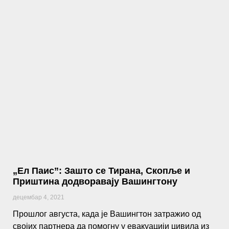
„Ел Паис”: Зашто се Тирана, Скопље и
Приштина додворавају Вашингтону
децембар 4, 2021
Прошлог августа, када је Вашингтон затражио од
својих партнера да помогну у евакуацији цивила из