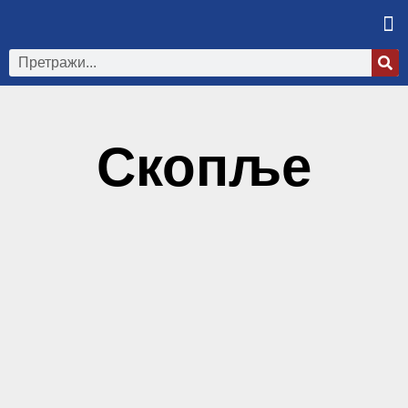
Скопље