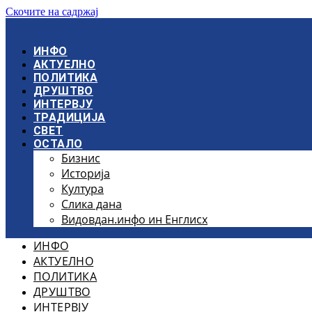
Скочите на садржај
ИНФО
АКТУЕЛНО
ПОЛИТИКА
ДРУШТВО
ИНТЕРВЈУ
ТРАДИЦИЈА
СВЕТ
ОСТАЛО
Бизнис
Историја
Култура
Слика дана
Видовдан.инфо ин Енглисх
ИНФО
АКТУЕЛНО
ПОЛИТИКА
ДРУШТВО
ИНТЕРВЈУ