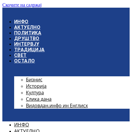
Скочите на садржај
ИНФО
АКТУЕЛНО
ПОЛИТИКА
ДРУШТВО
ИНТЕРВЈУ
ТРАДИЦИЈА
СВЕТ
ОСТАЛО
Бизнис
Историја
Култура
Слика дана
Видовдан.инфо ин Енглисх
ИНФО
АКТУЕЛНО