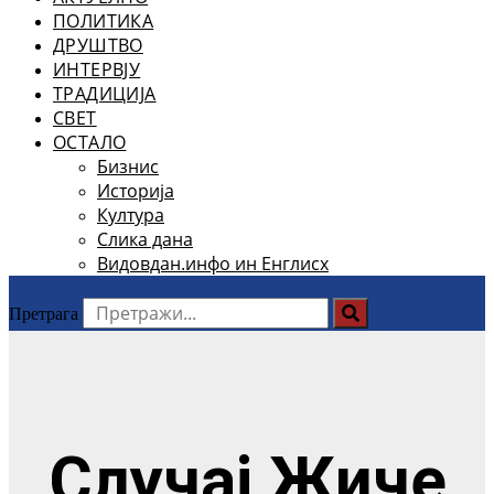
ПОЛИТИКА
ДРУШТВО
ИНТЕРВЈУ
ТРАДИЦИЈА
СВЕТ
ОСТАЛО
Бизнис
Историја
Култура
Слика дана
Видовдан.инфо ин Енглисх
Претрага
Случај Жиче