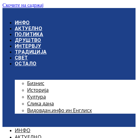
Скочите на садржај
ИНФО
АКТУЕЛНО
ПОЛИТИКА
ДРУШТВО
ИНТЕРВЈУ
ТРАДИЦИЈА
СВЕТ
ОСТАЛО
Бизнис
Историја
Култура
Слика дана
Видовдан.инфо ин Енглисх
ИНФО
АКТУЕЛНО