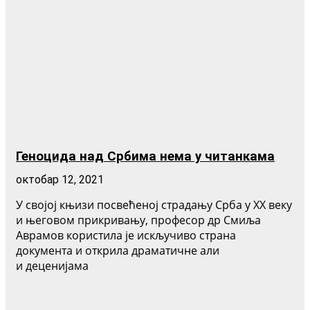
Геноцида над Србима нема у читанкама
октобар 12, 2021
У својој књизи посвећеној страдању Срба у XX веку
и његовом прикривању, професор др Смиља
Аврамов користила је искључиво страна
документа и открила драматичне али
и деценијама