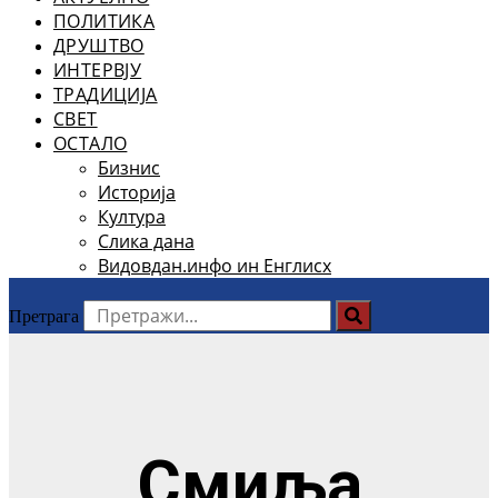
ПОЛИТИКА
ДРУШТВО
ИНТЕРВЈУ
ТРАДИЦИЈА
СВЕТ
ОСТАЛО
Бизнис
Историја
Култура
Слика дана
Видовдан.инфо ин Енглисх
Претрага
Смиља