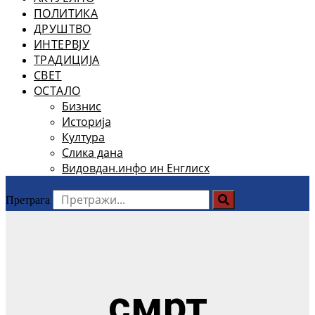
ПОЛИТИКА
ДРУШТВО
ИНТЕРВЈУ
ТРАДИЦИЈА
СВЕТ
ОСТАЛО
Бизнис
Историја
Култура
Слика дана
Видовдан.инфо ин Енглисх
Претрага
смрт