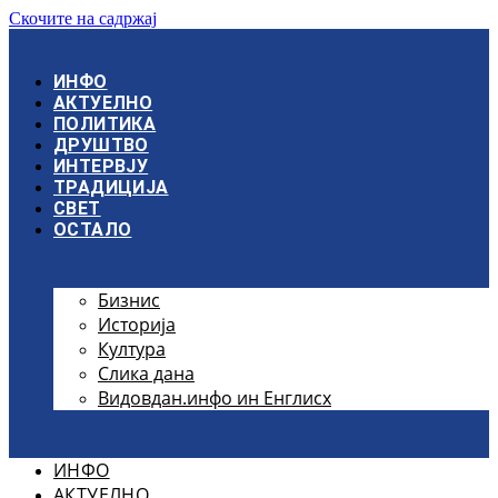
Скочите на садржај
ИНФО
АКТУЕЛНО
ПОЛИТИКА
ДРУШТВО
ИНТЕРВЈУ
ТРАДИЦИЈА
СВЕТ
ОСТАЛО
Бизнис
Историја
Култура
Слика дана
Видовдан.инфо ин Енглисх
ИНФО
АКТУЕЛНО