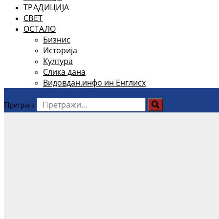
ТРАДИЦИЈА
СВЕТ
ОСТАЛО
Бизнис
Историја
Култура
Слика дана
Видовдан.инфо ин Енглисх
Претрага