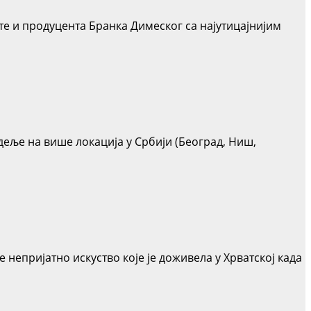
е и продуцента Бранка Димеског са најутицајнијим
еље на више локација у Србији (Београд, Ниш,
 непријатно искуство које је доживела у Хрватској када