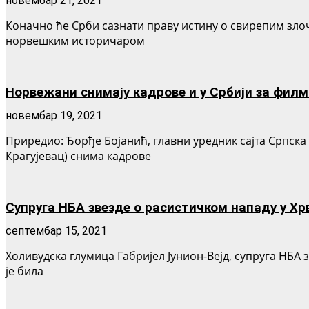
новембар 21, 2021
Коначно ће Срби сазнати праву истину о свирепим зло
норвешким историчаром
Норвежани снимају кадрове и у Србији за филм
новембар 19, 2021
Приредио: Ђорђе Бојанић, главни уредник сајта Српск
Крагујевац) снима кадрове
Супруга НБА звезде о расистичком нападу у Хр
септембар 15, 2021
Холивудска глумица Габријел Јунион-Вејд, супруга НБА з
је била