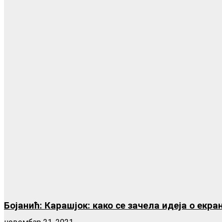
Бојанић: Карашјок: како се зачела идеја о екр