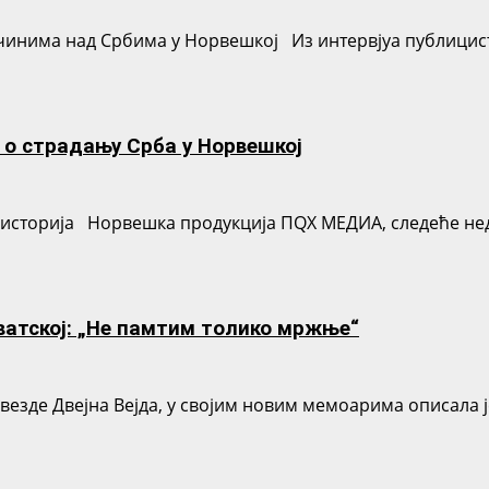
чинима над Србима у Норвешкој Из интервјуа публицист
 о страдању Срба у Норвешкој
а историја Норвешка продукција ПQX МЕДИА, следеће нед
ватској: „Не памтим толико мржње“
везде Двејна Вејда, у својим новим мемоарима описала је