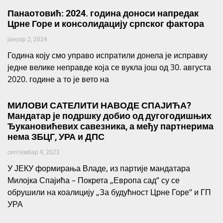
Панаотовић: 2024. година доноси напредак
Црне Горе и консолидацију српског фактора
јануар 2, 2024
Година коју смо управо испратили донела је исправку
једне велике неправде која се вукла још од 30. августа
2020. године а то је вето на
МИЛОВИ САТЕЛИТИ НАВОДЕ СПАЈИЋА?
Мандатар је подршку добио од дугогодишњих
Ђукановићевих савезника, а међу партнерима
нема ЗБЦГ, УРА и ДПС
септембар 9, 2023
У ЈЕКУ формирања Владе, из партије мандатара
Милојка Спајића – Покрета „Европа сад“ су се
обрушили на коалицију „За будућност Црне Горе“ и ГП
УРА