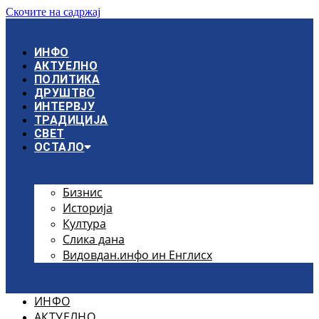
Скочите на садржај
ИНФО
АКТУЕЛНО
ПОЛИТИКА
ДРУШТВО
ИНТЕРВЈУ
ТРАДИЦИЈА
СВЕТ
ОСТАЛО
Бизнис
Историја
Култура
Слика дана
Видовдан.инфо ин Енглисх
ИНФО
АКТУЕЛНО