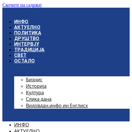
Скочите на садржај
ИНФО
АКТУЕЛНО
ПОЛИТИКА
ДРУШТВО
ИНТЕРВЈУ
ТРАДИЦИЈА
СВЕТ
ОСТАЛО
Бизнис
Историја
Култура
Слика дана
Видовдан.инфо ин Енглисх
ИНФО
АКТУЕЛНО